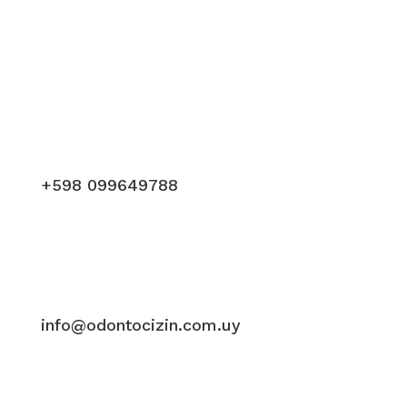
+598 099649788
info@odontocizin.com.uy